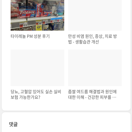
타이레놀 PM 성분 후기
만성 비염 원인, 증상, 치료 방
법 - 생활습관 개선
당뇨, 고혈압 있어도 실손 실비
좁쌀 여드름 해결법과 원인에
보험 가능한가요?
대한 이해 - 건강한 피부를 되
찾아보자!
댓글