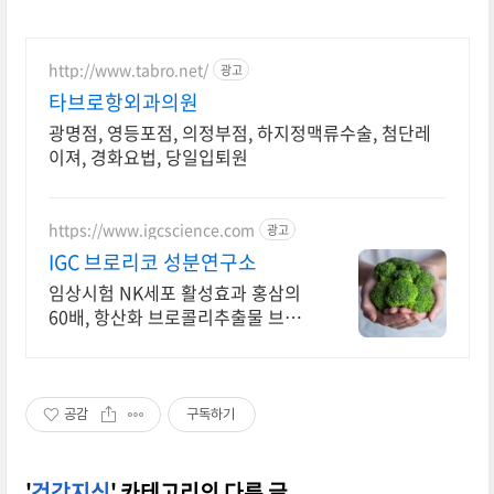
http://www.tabro.net/
광고
타브로항외과의원
광명점, 영등포점, 의정부점, 하지정맥류수술, 첨단레
이져, 경화요법, 당일입퇴원
https://www.igcscience.com
광고
IGC 브로리코 성분연구소
임상시험 NK세포 활성효과 홍삼의
60배, 항산화 브로콜리추출물 브로
리코!
공감
구독하기
'
건강지식
' 카테고리의 다른 글