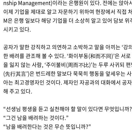
nship Management)
이라는 은행원이 있다
.
전에는 앉아서
이제 기업을 제대로 알고 자문하기 위하여 현장에서 직접 
M
은 은행 일보다 해당 기업을 더 소상히 알고 있어 담보 
시키고 있다
.
공자가 말한 강직하고 의연하고 소박하고 말을 아끼는
‘
강
한 배려를 관조해 볼 수 있다
. ‘
화이부동
(
和而不同
)’
은 서로
을 잃지 않는 사람
, ‘
주이불비
(
周而不比
)’
는 두루 사귀되 편
(
先行其言
’)
은 번드레한 말보다 묵묵히 행동을 앞세우는 사
아는 최고경영자인 것이다
.
제자인 자공과의 대화에서 공자
해 주고 있다
.
“
선생님 평생을 듣고 실천해야 할 말이 있다면 무엇입니까
“
그건 남을 배려하는 것이다
.”
“
남을 배려한다는 것은 무슨 뜻입니까
?”