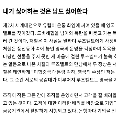
내가 싫어하는 것은 남도 싫어한다
제
2
차 세계대전으로 유럽이 온통 화염에 싸여 있을 때 영국
벨트를 찾아갔다
.
도버해협을 넘어와 폭탄을 퍼붓고 가는 
러 간 것이다
.
처칠은 이 사실을 말하며 루즈벨트에게 사정
처칠은 풍전등화 속에 놓인 영국의 운명을 걱정하며 목욕을
마땅한 선물을 주지 못한 게 마음에 걸린 루즈벨트가 불쑥
는 알몸으로 나온 처칠과 루즈벨트의 만남에서 두 정상은 
칠은 태연하게
“
미합중국 대통령 각하
,
영국의 수상인 저는 
다
.
그 순간 서로의 공감대가 이루어져 루즈벨트는 영국을 
조직이 작든 크든 간에 조직을 운영하면서 고객을 잘 배려할
고 있는 것이다
.
고객에 대한 이러한 배려를 바탕으로 기업
금융기관에서 활발하게 시행되고 있다
.
은행마다 기업을 전