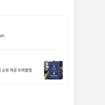
P!
프리 쇼핑 제공 트래블맵