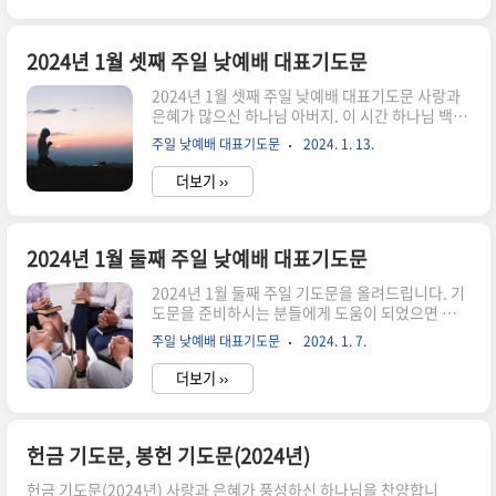
광을 올려드리니 이 예배 가운데 함께 하사 하나님
과 연합되는 예배가 되게 하여 주옵소서. 긍휼의 하
나님. 지난날들을 돌아보니 분주한 세상 일에 치여
2024년 1월 셋째 주일 낮예배 대표기도문
하나님을 잊고 살 때가 많았고, 하나님의 말씀대로
2024년 1월 셋째 주일 낮예배 대표기도문 사랑과
살지 못하였음을 고백합니다. 하나님을 바라보기
은혜가 많으신 하나님 아버지. 이 시간 하나님 백성
보다 세상에 마음을 둘 때가 많았습니다. 이 시간 저
들이 주님 전에 나와 찬송과 예배 드릴 수 있도록 인
희의 죄와 허물을 회개하오니 연약한 저희들을 용
주일 낮예배 대표기도문
2024. 1. 13.
도하여 주시니 주님께 감사를 올립니다. 주님, 지난
서하여 주시고 예수 그리스도의 보혈로 우리를 깨
한 주간도 믿음이 부족하고 연약한 저희들을 세상
끗하게 씻어주옵소서. 시간의 주인..
더보기 ››
가운데서 지켜주셔서 감사합니다. 오늘 이 시간 드
려지는 예배에 성령이 임하시어 우리의 믿음을 충
만케 하시고 그 믿음으로 주님을 찬양하여 주님 뜻
대로 살아가게 하여 주시옵소서. 지난 한 주 동안 드
2024년 1월 둘째 주일 낮예배 대표기도문
려진 특별새벽기도를 통하여 믿음을 회복하게 하여
2024년 1월 둘째 주일 기도문을 올려드립니다. 기
주시고, 은혜와 감사가 넘치게 하심에 감사드립니
도문을 준비하시는 분들에게 도움이 되었으면 합니
다. 연약해진 저희들의 심령에 성령이 강하게 임하
다. 2024년 1월 둘째 주일 낮예배 대표기도문 우리
시어 올 한 해도 믿음으로 살아갈 수 있도록 결단케
주일 낮예배 대표기도문
2024. 1. 7.
의 마음을 새롭게 하시는 하나님. 지난 한 주간도 불
하신 은혜에 감사드립니다. 선포된 말씀을 심비에
꽃 같은 노동자로 지켜주시고 보호하여 주셨다가 1
새겨 잊지 않게 하시..
더보기 ››
월 둘째 주 주일을 맞이하여 주님의 성전에 모일 수
있는 은혜를 허락하여 주시니 감사합니다. 주님이
베풀어주신 사랑과 은혜에 감사하며 예배하오니 우
리의 예배를 기쁘게 받아주옵소서 날마다 새로운
헌금 기도문, 봉헌 기도문(2024년)
힘과 은혜를 부어주시는 하나님 2024년이 시작된
헌금 기도문(2024년) 사랑과 은혜가 풍성하신 하나님을 찬양합니
지 벌써 2주가 지나갑니다. 우리의 마음이 무뎌지