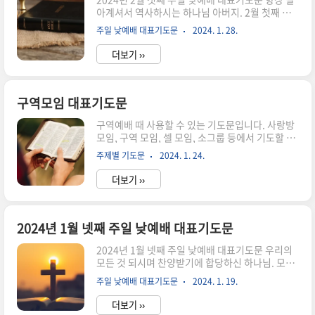
리의 죄를 회개합니다. 믿음이 적어 주의 뜻대로 살
아계셔서 역사하시는 하나님 아버지. 2월 첫째 주
지 못한 저희의 허물과 죄를 용서하시고 십자가의
주일, 저희들의 발걸음을 주님의 전으로 인도해 주
보혈로 깨끗하게 씻어주사 정결한 영으로 새롭게
주일 낮예배 대표기도문
2024. 1. 28.
시니 감사합니다. 지난 한 주간에도 하나님을 의지
하여 주옵소서. 이번 주 수요일부터 사순절이 시작
하며 살아가게 하시고 도우시며 인도하시는 은혜에
됩니다. 소망의 부활절을 기다리며 ..
더보기 ››
감사드립니다. 예배드리는 이 시간 함께하여 주셔
서 새 힘을 더하여 주시고 풍성한 은혜로 채워주시
옵소서. 우리의 모든 것을 감찰하시는 하나님 아버
지. 매 순간 함께하시고 눈동자와 같이 지켜주시며
구역모임 대표기도문
복을 더하여 주시니 감사합니다. 하나님을 전적으
구역예배 때 사용할 수 있는 기도문입니다. 사랑방
로 믿고 의지하지만 연약한 심령임을 고백하오니
모임, 구역 모임, 셀 모임, 소그룹 등에서 기도할 때
세상의 유혹에 흔들리지 않게 도와주시고, 우리의
참고하세요. 이 기도문에는 구역모임을 위한 기도,
지식을 앞세우는 어리석음을 범하지 않게 붙잡아주
주제별 기도문
2024. 1. 24.
구역장과 구역원을 위한 기도, 말씀 나눔과 성도의
옵소서. 시작하는 한 해에 결단하고 간구한 모든 것
교제를 위한 기도 등이 들어가 있습니다. 구역예배
들이 하나님의 뜻대로 하나님이 부어..
더보기 ››
기도문 작성에 도움 되시길 바랍니다. 구역모임 대
표기도문 사랑이 많으신 하나님 많은 일정과 힘든
상황 가운데에서도 구역 모임을 잊지 않고 모일 수
있게 하심을 감사합니다. 기도하고 말씀을 나누며
2024년 1월 넷째 주일 낮예배 대표기도문
서로 위로하고 하나님께 예배드리고 찬양하게 하시
2024년 1월 넷째 주일 낮예배 대표기도문 우리의
니 감사합니다. 적은 인원이 모였지만 이 시간 놀라
모든 것 되시며 찬양받기에 합당하신 하나님. 모든
운 하나님의 위로와 평강이 나타나는 시간 되게 하
이름 위에 뛰어나신 주님의 이름을 높여드립니다.
옵소서. 이 자리에 참석한 집사님과 권사님들을 축
주일 낮예배 대표기도문
2024. 1. 19.
하나님의 사랑으로 지금까지 인도하시며 1월 마지
복하여 주시고 모임 가운데 나누어지는 이야기들이
막 주 주일을 허락하시고 예배의 자리로 불러주시
모두 복음의 말씀들이..
더보기 ››
니 감사합니다. 주님의 은혜에 감사하며 찬양과 영