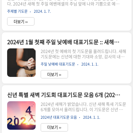
다. 2024년 새해 첫 주일 에벤에셀의 주님 앞에 나와 기쁨으로 예배
지 않게 하시고 새해를 시작할 때의 감격과 결심으
드리게 하심 감사합니다. 이 시간 주님께 귀한 예물을 드립니다. 드
로 올 한 해를 지내게 하옵소서. 크고 높으신 주님의
주제별 기도문
2024. 1. 7.
린 물질이 사용되는 곳마다 복음이 전파되고 영혼 구원의 기도가 이
사랑 안에서 주님을 닮도록 노력하며 살아가는 한
루어지고 예수님의 사랑이 나타나기를 원합니다. 이 예물을 드리는
해가 되기를 소망합..
더보기 ››
모든 손길들을 축복해 주시고 늘 강건하여 올 한 해에도 더 풍성한
것을 얻게 하시고 더욱 넘치는 기쁨을 가지고 하나님 앞에 더 많이
드릴 수 있는 은혜 내려주옵소서. 임마누엘 우리와 함께하시는 주
예수 그리스도의 이름으로 기도합니다. 아멘.
2024년 1월 첫째 주일 낮예배 대표기도문 :: 새해 기도문
2024년 첫 예배의 첫 기도문을 올려드립니다. 새해
기도문에는 신년에 대한 기대와 소망, 감사의 내용
을 적었습니다. 2024년 1월 첫째 주일 낮예배 대표
주일 낮예배 대표기도문
2024. 1. 1.
기도문 사랑의 하나님 아버지. 지난 한 해를 주의 은
혜 가운데 보내게 하시고 밝은 새해 첫 주일을 맞이
더보기 ››
하게 하시고, 귀한 이 시간 하나님 앞에 나와 예배드
리게 하시니 참으로 감사합니다. 2023년을 말씀으
로 늘 가르쳐 주시고 인도하여 주셨던 것처럼, 새해
에도 하나님의 인도하심을 받기를 원합니다. 꿀송
신년 특별 새벽 기도회 대표기도문 모음 6개 (2024년)
이보다 더 달콤한 주님의 말씀 가운데 우리의 발걸
2024년 새해가 밝았습니다. 신년 새해 특새 기도문
음을 맡기며 지혜롭고 명철한 자로서 주님의 자녀
6개를 모아서 올려드립니다. 이 기도문은 신년 주
답게 살아가는 저희 모두가 되게 하여 주시옵소서.
일 대표기도문, 새해 첫 예배 대표기도문에도 활용
지나온 한 해 동안 내가 속한 공동체에서 어떤 모습
2024년 대표기도문 모음
2024. 1. 1.
하실 수 있으니 기도문 작성에 도움이 되셨으면 합
이었는가 살피는 저희가 되길 원합니다. 가정과 교
니다. 특새 기도문-1 사랑과 은혜가 충만하신 아버
회와 사회 속..
더보기 ››
지 하나님. 이른 새벽 시간, 저희의 영과 육을 흔들