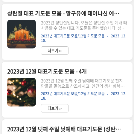
절 설교문 원고가 필요하신 분께서는 설교문 아래
에 있는 버튼을 눌러서 다운로드 받아주세요. 성탄
절 설교문-1 :: 빛으로 오신 예수(사 9:1-2) 성탄절
성탄절 대표 기도문 모음 - 말구유에 태어나신 예수님
설교 제목: 빛으로 오신 예수 이사야 설교 말씀: 이
2023년 성탄절입니다. 오늘은 성탄절 주일 예배 때
사야 9:1-2 서론 맥스 데이비스라는 사람은 미국 출
사용할 수 있는 대표 기도문을 준비했습니다. 성탄
신의 목회자입니다. 그는 사랑스런 아내와 첫 딸 크
절 기도문 어떻게 작성해야 할지 많이 고민되시죠?
리스틴을 낳고 행복한 생활을 보냈습니다. 목회도
2023년 대표기도문 모음/12월 기도문 모음
2023. 12.
기독교에서 가장 큰 행사이기 때문에 기도를 준비
잘 했습니다. 둘째 아이 제임스는 아들이었는데 13
18.
하시는 분들에게도 그만큼 더욱 긴장되고 부담되는
개월이 되었..
날입니다. 기도 베타랑이신 장로님께서도 이날만
더보기 ››
큼은 준비하시느냐고 많은 고민을 하실 것 같은데
요. 성탄절 대표 기도문 작성에 도움이 되셨으면 해
서 기도문을 모아서 올려드립니다. 성탄절 기도문
2023년 12월 대표기도문 모음 - 4개
을 작성하실 때 몇 가지 팁을 드리자면 낮고 낮은 이
땅에 오신 예수님을 기억하며 기도문을 작성합니
2023년 12월 첫째 주일 낮예배 대표기도문 천지
다. (베들레헴 말구유) 겸손의 왕으로 오셔서 평화
만물을 말씀으로 창조하시고, 인간의 생사 화복을
의 복음을 전하신 주님께 감사하는 내용을 적습니
주관하시는 만유의 주 하나님. 주님의 오심을 사모
다. 다시 오실 예수님을 기대하며 소망하는 마음으
2023년 대표기도문 모음/12월 기도문 모음
2023. 12.
하고 기다리는 대림절 첫째 주일을 맞이하여 사랑
로 기도를 마무리합니다. 이러한 내..
18.
하는 주의 백성들이 주님 전에 나와 예배드리게 하
시니 감사합니다. 이 시간 성령님 임재해 주셔서 영
더보기 ››
과 진리로 드리는 우리 예배를 기쁘게 받아주시고,
하나님 홀로 영광 받아주시옵소서. 예배 가운데 하
나님의 사랑과 은혜를 충만하게 부어주시고, 우리
2023년 12월 넷째 주일 낮예배 대표기도문 (성탄절 기도문)
들 마음속에 하늘의 평광과 기쁨이 가득 넘치게 하