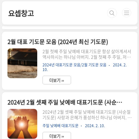
본문 바로가기
요셉창고
2월 대표 기도문 모음 (2024년 최신 기도문)
2월 첫째 주일 낮예배 대표기도문 항상 살아계셔서
역사하시는 하나님 아버지. 2월 첫째 주 주일, 저희
들의 발걸음을 주님의 전으로 인도해 주시니 감사
2024년 대표기도문 모음/2월 기도문 모음
2024. 2.
합니다. 지난 한 주간에도 하나님을 의지하며 살아
10.
가게 하시고 도우시며 인도하시는 은혜에 감사드립
니다. 예배드리는 이 시간 함께하여 주셔서 새 힘을
더보기 ››
더하여 주시고 풍성한 은혜로 채워주시옵소서. 우
리의 모든 것을 감찰하시는 하나님 아버지. 매 순간
함께하시고 눈동자와 같이 지켜주시며 복을 더하여
2024년 2월 셋째 주일 낮예배 대표기도문 (사순절 기도문)
주시니 감사합니다. 하나님을 전적으로 믿고 의지
하지만 연약한 심령임을 고백하오니 세상의 유혹에
2024년 2월 셋째 주일 낮예배 대표기도문 (사순절
흔들리지 않게 도와주시고, 우리의 지식을 앞세우
기도문) 사랑과 은혜가 풍성하신 하나님 아버지. 하
는 어리석음을 범하지 않게 붙잡아주옵소서. 시작
나님의 자녀들이 거룩한 주일을 주님 앞에 나와 예
하는 한 해에 결단하고 간구한 모든 것들이 하나님
주일 낮예배 대표기도문
2024. 2. 10.
배하게 하심을 감사드립니다. 허물과 죄로 죽었던
의 뜻대로 하나님이 부어주시는 은혜..
우리를 십자가의 은혜와 한없이 베푸신 사랑으로
더보기 ››