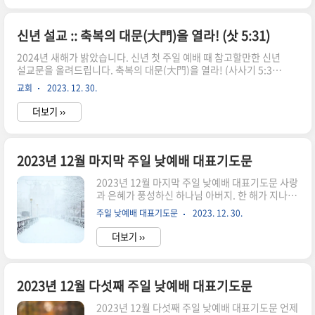
어 깨우시고 저희의 발걸음을 아름다운 성전으로
인도해 주셔서 너무나도 감사합니다. 금년 한 해를
출발하는 특별새벽기도회를 올려드리오며 기도하
신년 설교 :: 축복의 대문(大門)을 열라! (삿 5:31)
는 가운데 저희에게 주시는 주님 음성을 듣고자 합
2024년 새해가 밝았습니다. 신년 첫 주일 예배 때 참고할만한 신년
니다. 차가운 바람을 뚫고 이곳에 모인 저희들은 각
설교문을 올려드립니다. 축복의 대문(大門)을 열라! (사사기 5:31)
가정에서 기도드리는 성도님들과 함께 복음을 향한
2024년 새해 하나님의 은총과 축복을 기원합니다. 1월을 뜻하는 영
간절한 마음뿐이옵니다. 복음이 저희 영혼을 깨우
교회
2023. 12. 30.
어 재뉴어리(January)는‘야누스의 달’로 야누스의 신(神)을 뜻하
치면 저희는 말씀 안에 녹아질 것이며 부르심은 벌
는 라틴어에서 비롯됐습니다. 로마신화에서 야누스는 문과 대문(大
떡 일어나 따를 것입니다. 이..
더보기 ››
門)의 신을 말합니다. 그러니까 1월은 1년을 여는 문, 대문입니다.
새해는 새 문(門)을 열었다는 것입니다. 문을 연지 6일째입니다. 안
되는 문들은 꼭꼭 닫히고 잘 되는 대문만 열리기를 축원합니다! 송
구영신예배에 열어놓은 새해 대문으로 떠났던 물질과 건강이 돌아
2023년 12월 마지막 주일 낮예배 대표기도문
오고 합격과 번창, 임신과 출산의 복들이 들어오기를 축원합니다.
2023년 12월 마지막 주일 낮예배 대표기도문 사랑
집안의 우환과 걱정근심, 질병은 십자가의 ..
과 은혜가 풍성하신 하나님 아버지. 한 해가 지나도
록 지켜주시고 보호하며 인도하여 주심에 감사드립
주일 낮예배 대표기도문
2023. 12. 30.
니다. 온 세상 만물을 창조하시고 다스리시며 심판
하시는 하나님. 2023년 마지막 주일 예배를 드립니
더보기 ››
다. 저희들은 쏜살같이 지나간 시간을 아쉬워하며
하나님 앞에 서 있습니다. 안타깝고 허전한 마음을
어루만져주시며 위로하여 주시옵소서. 지난 한 해
동안 매일 매 순간 함께해 주시고 생명의 길로 인도
2023년 12월 다섯째 주일 낮예배 대표기도문
해 주신 하나님의 은혜를 기억합니다. 그 사랑과 은
2023년 12월 다섯째 주일 낮예배 대표기도문 언제
혜를 영원토록 잊지 않게 해주시고 우리의 입술에