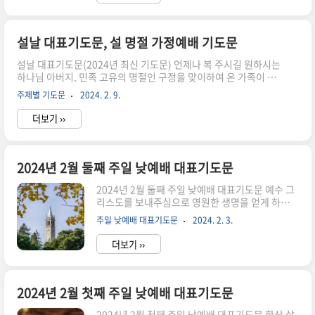
이 시간 하나님만을 예배하오니 우리의 예배를 받
아주시고 예배를 통하여 참 회개와 믿음의 결단이
있는 은혜 충만한 예배 되게 하여 주옵소서. 우리의
연약함을 아시는 하나님 아버지. 이번 주 수요일 사
설날 대표기도문, 설 명절 가정예배 기도문
순절을 앞두고 인류의 죄를 대속하기 위해 십자가
설날 대표기도문(2024년 최신 기도문) 언제나 복 주시길 원하시는
를 지신 예수 그리스도의 사랑과 은혜를 마음에 새
하나님 아버지. 민족 고유의 명절인 구정을 맞이하여 온 가족이 한
기며 나아갑니다. 성령님의 도우심으로 말미암아
자리에 모여 하나님께 예배를 드리게 하시니 감사드립니다. 우리 가
교만과 욕심, 불신과 원망의 죄악된 길에서 벗어나
주제별 기도문
2024. 2. 9.
족이 모여 드리는 예배를 기뻐 받아주시고 우리 집안의 주인이 되어
구별되고 거룩한 삶으로 인도하여 주옵소서. 우리
주옵소서. 지난 한 해 동안도 하나님의 은혜로 우리 가족들을 지켜
교회 건축을 위해 기도합니다. ..
더보기 ››
주시고 주 안에서 반갑게 만나 교제하게 하시니 감사합니다. 이 명
절을 통해 가족의 사랑이 더하여지게 하시고 하나님의 은혜 안에서
즐겁고 화목하게 지낼 수 있게 하여 주옵소서. 예수님의 사랑 안에
서 서로 화합하고 하나 될 수 있도록 축복하여 주옵소서. 가족들이
2024년 2월 둘째 주일 낮예배 대표기도문
모이는 자리에 주님의 사랑으로 더욱 깊이 연결되기를 기도합니다.
2024년 2월 둘째 주일 낮예배 대표기도문 예수 그
가족들이 모여 대화를 나눌 때 서로의 믿음을 격려하고 주님 안..
리스도를 보내주심으로 영원한 생명을 얻게 하신
하나님. 언제나 가장 좋은 곳으로 인도하시고 보호
주일 낮예배 대표기도문
2024. 2. 3.
하여 주시니 감사합니다. 거룩하고 복된 주일을 맞
아 기쁨과 즐거움으로 하나님의 이름을 높이며 찬
더보기 ››
양할 수 있게 하시니 감사드립니다. 신령과 진정으
로 드리는 우리의 예배를 받아주시고 우리의 예배
가운데 함께하여 주셔서 하나님의 사랑을 경험하는
은혜의 시간이 되게 하여 주옵소서. 저희를 긍휼히
2024년 2월 첫째 주일 낮예배 대표기도문
여기시고 노하기를 더디 하시는 하나님 이 시간 우
2024년 2월 첫째 주일 낮예배 대표기도문 항상 살