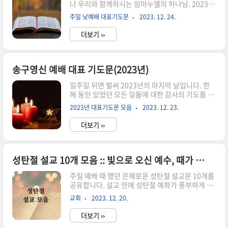
나 우리와 함께하시는 임마누엘의 하나님. 2023년
감사와 찬송이 그치지 않게 도와주시옵소서. 오늘
마지막 주 주일 거룩하고 복된 하나님의 성전에 나
예배를 통해 눈물과 다짐으로 가득한 헌신의 자리
주일 낮예배 대표기도문
2023. 12. 24.
와 예배를 드릴 수 있도록 은총을 베풀어 주심을 감
가 되게 하여 주시옵소서. 다시 옛날로 돌아가서 죄
사합니다. 오늘 제단 앞에 드리는 저희들의 찬양과
의 길에 서성이는 일이 ..
더보기 ››
경배와 예배를 기뻐 받아주시고 살아 역사하시는
하나님의 음성을 경험하는 생명의 시간이 되게 하
여 주옵소서. 에벤에셀의 하나님 이제 2023년이 저
물어가고 있습니다. 한 해 동안 우리의 건강을 지켜
송구영신 예배 대표 기도문(2023년)
주시고 일과 가정에도 평안을 누리게 하심을 감사
일주일 뒤면 벌써 2023년의 마지막 날입니다. 한
합니다. 우리가 딛고 밟아왔던 시간들이 우리의 지
해 동안 있었던 모든 일들에 대한 감사의 기도를 하
혜나 능력이 아니라 모두 하나님의 은혜입니다. 하
나님께 올려드립니다. 새롭게 맞이할 2024년을 기
나님의 절대 주권 아래 살아가고 있는 시간과 주의
2023년 대표기도문 모음
2023. 12. 23.
대하며 마음의 소망을 주님께 올려드리는 송구영신
허락하심 하에 주어진 물질을 비롯한 모든 것들이
예배 대표 기도문을 공유합니다. 대표기도를 준비
하나님으로부터 왔음을 잊..
더보기 ››
하시는 분들에게 도움이 되기를 바랍니다. 송구영
신 예배 대표 기도문(2023년) 창조주 되신 우리 아
버지 하나님. 2023년 마지막 날 마지막 주일 예배
로 하나님께 영광 올려드리게 하심에 감사를 드립
성탄절 설교 10개 모음 :: 빛으로 오신 예수, 때가 차매 오신 분
니다. 올 한 해 이 나라 이 민족을 지켜주시고 교회
주일 예배 때 했던 은혜로운 성탄절 설교문 10개를
를 지켜주시고 우리 가정과 개개인을 눈동자와 같
공유합니다. 설교 안에 성탄절 예화가 풍부하게 있
이 지켜주사 올해 마지막 주일 예배로 하나님 앞에
으니 부분적으로 참고하시면서 작성하시면 좋은 설
나와 예배하게 하시니 너무나 감사합니다. 지난 1
교회
2023. 12. 20.
교를 준비하실 수 있으실 겁니다. 설교문 한글파일
년이라는 시간이 너무나 빠르게 지나갔습니다. 세
(hwp)을 다운로드를 받아보실 수 있도록 각 설교
월을 아끼라고 말씀하시며..
더보기 ››
문 아래에 다운로드 링크를 올려놓았습니다. 성탄