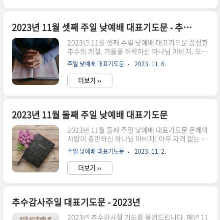
돌립니다. "우리가 농사를 지은 것이 없는데 무슨
추수감사 절이냐"고 물으실지 모르겠습니다. 그러
나 농사꾼이든, 농사를 짓지 않는 도시 사람이든,
2023년 11월 셋째 주일 낮예배 대표기도문 - 추수감사절
인간의 모든 삶은 심고 가꾸고 거두는 농사의 원리
2023년 11월 셋째 주일 낮예배 대표기도문 풍성한
를 따라 이루어집니다. 예를 들면, 자식을 키우고
추수의 계절, 가을을 허락하신 하나님 아버지. 오늘
뒷바라지 하는 것을 두고 우리는 자식농사라고 합
도 우리들에게 거룩한 주일을 허락하시고 주님께
니다. 이처럼 우리는 농부가 아침부터 저녁까지 부
주일 낮예배 대표기도문
2023. 11. 6.
예배드릴 수 있는 특권을 누리며, 은혜의 자리에 있
지런히 씨를 뿌리고 가꾸듯, 각자 주어진 삶의 자리
게 하심을 감사드립니다. 이 시간 드려지는 예배가
에서 열심히 살아가고 있..
더보기 ››
오직 하나님이 기뻐하시는 거룩한 산제사가 되게
하시고, 오직 하나님만 영광 받으시기를 소망하오
니 우리의 예배를 받아주시옵소서. 사랑의 하나님.
죄로 인해 죽을 수밖에 없는 저희들을 긍휼히 여기
2023년 11월 둘째 주일 낮예배 대표기도문
시고, 한량없는 은혜를 베푸사 예수 그리스도를 이
2023년 11월 둘째 주일 낮예배 대표기도문 은혜와
땅에 보내주시고, 그분의 보혈의 피와 부활하심을
사랑이 충만하신 하나님 아버지! 아무 자격 없는 우
인하여 우리들에게 죄사함과 구원, 그리고 천국을
리를 하나님을 사랑하는 자로 택하시고, 예수 그리
허락해주심에 감사드립니다. 예수 그리스도를 구
주일 낮예배 대표기도문
2023. 11. 2.
스도의 생명과 영광의 소망 바라보며 살게 하신 아
주로 섬기는 우리들 모두가 이러한 하나님의 은혜
버지 하나님께 감사와 찬송을 드립니다. 하나님을
에 항상 감사하게 하시고, 그 기..
더보기 ››
찬양하고 경배하는 자리에 부름받아 영과 진리로
예배하는 이 시간, 하나님 기뻐하시는 거룩에 이르
도록 인도하여 주시고, 주 안에서 하나 됨의 은혜와
참 평안을 누리는 복된 예배 되게 하여 주시옵소서.
추수감사주일 대표기도문 - 2023년
긍휼하신 하나님 아버지. 나는 죽고 내 안에 주님만
2023년 추수감사절 기도를 올려드립니다. 매년 11
이 살기를 원하지만, 여전히 세상 바라보며 나의 유