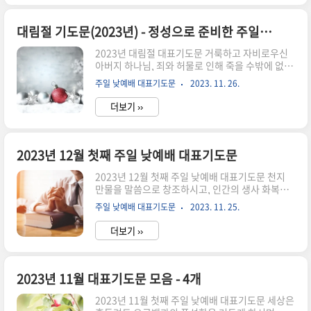
시고, 골고다 언덕에서 십자가를 지심으로 우리의
죄를 대속하신 주님의 크신 사랑과 은혜에 감사와
찬송과 영광을 올려드립니다. 우리들의 예배를 기
대림절 기도문(2023년) - 정성으로 준비한 주일예배 기도문
쁘게 받아주시고 홀로 영광 받으시옵소서. 아무런
2023년 대림절 대표기도문 거룩하고 자비로우신
자격도 공로도 없는 부족하고 연약한 우리를 부르
아버지 하나님, 죄와 허물로 인해 죽을 수밖에 없는
신 분이 오직 하나님이시오니, 오직 그리스도 십자
저희를 구원하시려 독생자 예수 그리스도를 이 땅
가 보혈에 의지하여 주님 앞에 엎드립니다. 예배를
주일 낮예배 대표기도문
2023. 11. 26.
에 보내시고, 우리를 향한 한없는 사랑을 확증하신
통하여 우리의 영혼이 고침을 받고 소생되며, 하나
하나님의 사랑과 은혜에 감사와 찬양을 올려드립니
님과 교통하는 감동 감화로 주님 ..
더보기 ››
다. 오늘 대림절 첫째 주일로 드리는 이 예배가 온전
히 주님만을 높이며 영과 진리로 드리는 예배가 되
도록 인도하여 주시옵소서. 아기 예수로 우리 곁에
곧 다가오실 주님, 저희에게 허락하신 2023년도 어
2023년 12월 첫째 주일 낮예배 대표기도문
느덧 한 해를 마무리하는 끝자락에 와 있습니다. 온
2023년 12월 첫째 주일 낮예배 대표기도문 천지
전히 주님만을 의지하며 복음으로 교회를 새롭게,
만물을 말씀으로 창조하시고, 인간의 생사 화복을
세상을 이롭게 하는 삶을 살겠다고 다짐하며 금년
주관하시는 만유의 주 하나님. 주님의 오심을 사모
새해를 시작했지만, 지난 삶을 되돌아볼 때 너무나
주일 낮예배 대표기도문
2023. 11. 25.
하고 기다리는 대림절 첫째 주일을 맞이하여 사랑
부끄러운 모습뿐임을 주님 앞에 고백합니다. 주님
하는 주의 백성들이 주님 전에 나와 예배드리게 하
의 음성에 귀 기울이기보..
더보기 ››
시니 감사합니다. 이 시간 성령님 임재해 주셔서 영
과 진리로 드리는 우리 예배를 기쁘게 받아주시고,
하나님 홀로 영광 받아주시옵소서. 예배 가운데 하
나님의 사랑과 은혜를 충만하게 부어주시고, 우리
2023년 11월 대표기도문 모음 - 4개
들 마음속에 하늘의 평광과 기쁨이 가득 넘치게 하
2023년 11월 첫째 주일 낮예배 대표기도문 세상은
여 주시옵소서. 은혜가 풍성하신 하나님 아버지. 어