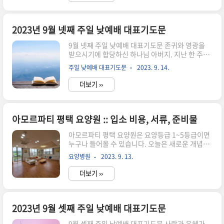
히 때가 됨에 따라 풍성한 결실의 계절을 주심에 감
사합니다. 이삭이 흉년 중에 풍년을 경험하여 100
배의 결실을 맺은 것처럼, 저희들도 주님의 은혜 안
에 거할 때 풍성한 축복을 누리게 하여 주시옵소서.
2023년 9월 넷째 주일 낮예배 대표기도문
흘러간 시간을 돌아볼 때 모든 것이 주님의 은혜였
9월 넷째 주일 낮예배 대표기도문 존귀와 영광을
음을 고백합니다. 하나님의 은혜가 아니고서는 설
받으시기에 합당하신 하나님 아버지. 지난 한 주간
명할 수 없는 많은 일들이 저희에게 일어났고, 기적
도 우리들을 눈동자와 같이 지켜주셨다가, 이 거룩
과 축복을 경험했음을 고백합니다. 언제나 주님의
주일 낮예배 대표기도문
2023. 9. 14.
한 주일 주님의 전에 나와 예배드릴 수 있게 하시니,
돌보심을 경험하는 저희게 되게 하여 주시옵소서.
그 은혜에 감사하고 감사하옵나이다. 이 시간, 몸과
곧 있을 가을 부흥 사..
더보기 ››
마음과 정성을 다하여 신령과 진정으로 드리는 예
배 되게 하시고, 성령 하나님께서 우리 모두에게 임
재하시어, 주님 주시는 은혜를 풍성하게 받기를 간
절히 기도합니다. 창조주 하나님. 하나님께서 보기
아모르파티 평택 요양원 :: 입소 비용, 서류, 준비물
좋았더라 하신 이 세상이 환경 오염과 기상이변으
아모르파티 평택 요양원은 요양등급 1~5등급이면
로, 전쟁으로 말미암아 날이 갈수록 황폐해져 가고
누구나 들어올 수 있습니다. 오늘은 새로운 개념의
있음을 목도합니다. 급기야 세계의 경제도 침체 일
프리미엄 요양 서비스를 제공하는 아모르파티 요양
로에 빠져가고 있는 암울한 시기를 지나게 되었습
요양병원
2023. 9. 13.
원의 입소 비용, 서류, 준비물에 대해서 알아보겠습
니다. 그럼에도 세상은 인간에게 더 좋은 것, 더 많
니다. 입소 비용 일반형(2.3:1수가) 요양 등급 1일
은 것을 안긴다는 명분으..
더보기 ››
수가 급여(본인부담) 비급여(본인부담) 본인부담
총액 (급여+비급여) 본인부담비율 1일 수가 30일
기준 비급여(식,간식) 1등급 81,750 20% 16,350
490,500 420,000 910,500 12% 9,810 294,300
2023년 9월 셋째 주일 낮예배 대표기도문
420,000 714,300 8% 6,540 196,200 420,000
9월 셋째 주일 낮예배 대표기도문 사랑과 은혜가