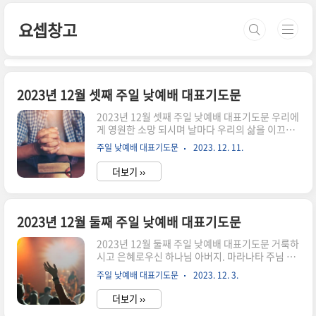
본문 바로가기
요셉창고
2023년 12월 셋째 주일 낮예배 대표기도문
2023년 12월 셋째 주일 낮예배 대표기도문 우리에
게 영원한 소망 되시며 날마다 우리의 삶을 이끄시
는 하나님 아버지. 한 주간도 세상속에서 저희들을
주일 낮예배 대표기도문
2023. 12. 11.
지켜 보호하여 주시고 이 시간 거룩한 예배 자리로
인도해 주신 하나님의 크신 사랑과 은혜에 감사드
더보기 ››
립니다. 오늘은 주님이 저희들을 구원하시기 위해
이 땅에 오신 것을 기뻐하며 다시 오실 주님을 소망
하는 대림절 셋째 주일로 예배드리게 하시니 감사
합니다. 하나님. 주님께서는 맡은 자들에게 구할 것
2023년 12월 둘째 주일 낮예배 대표기도문
은 충성이라고 하셨는데 금년 한 해를 되돌아보니
부끄러울 따름입니다. 주님의 뜻대로 살기보다는
2023년 12월 둘째 주일 낮예배 대표기도문 거룩하
우리의 고집을 따라 살았음을 고백합니다. 하나님
시고 은혜로우신 하나님 아버지. 마라나타 주님 오
의 기쁨을 추억하기보다는 우리의 유익을 따라 살
시길 간절히 소망하며 기다리는 주의 백성들을 거
주일 낮예배 대표기도문
2023. 12. 3.
았던 허물만은 우리에게 주의 긍휼을 베풀어 주시
룩한 성전으로 부르셔서 예배드리게 하시니 감사합
옵소서 입만 무성한 무화과나무처럼 책..
니다. 죄로 인해 죽을 수밖에 없는 우리를 구하시려
더보기 ››
육신을 입고 이 땅에 오셔서, 구세주로서의 삶을 사