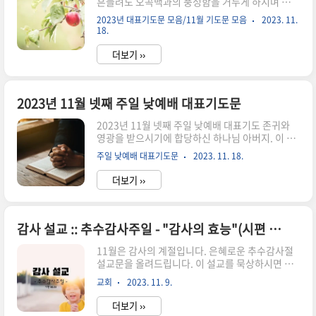
흔들려도 오곡백과의 풍성함을 거두게 하시며 아름
느덧 올해의 마지막 달인 12월을 맞이했습니다. 하
다운 단풍으로 아픈 마음을 위로하시는 하나님. 거
나님께서 올 한 해에도 크신 사랑으로 우리의 모든
2023년 대표기도문 모음/11월 기도문 모음
2023. 11.
룩한 주일 예배의 자리로 인도해 주시고 주님의 임
삶을 지켜주셨음에 감사드리오며, 지나온 모든 시
18.
재를 경험하는 복된 예배의 자리로 초대해 주시니
간이 하나님의 은혜였음을 고백..
감사합니다. 풀은 마르고 꽃은 떨어지는 세상 속에
더보기 ››
서 주님과 시선을 마주하기보다 잠시 있다 사라지
는 것들에게 마음을 빼앗긴 채 분주히 살았음을 고
백합니다. 주님의 긍휼하심으로 용서해 주시옵소
2023년 11월 넷째 주일 낮예배 대표기도문
서. 죄로 죽었던 우리를 살리시기 위해 십자가의 고
난을 당하사 죽기까지 순종하셨으나, 저희들은 주
2023년 11월 넷째 주일 낮예배 대표기도 존귀와
님의 사랑과 은혜에 감사하지 못하고 배은망덕할
영광을 받으시기에 합당하신 하나님 아버지. 이 세
때가 많았음을 회개합니다. 이 시간 은혜의 보좌 앞
상에 참된 평화와 구원을 주시기 위해 다시 오실 예
으로 더 가까이 나아가는 저희가 되게 하여 주시옵
주일 낮예배 대표기도문
2023. 11. 18.
수님을 소망하고 기다리는 대림절 셋째 주일 예배
소서. 다음 세대를 위해 기도합니다. ..
로 모이게 하시고 또한 성서 주일로 지키게 하시니
더보기 ››
감사합니다. 이 시간 우리가 하나님의 말씀을 받은
것에 감사하고 하나님의 말씀과 함께 살기로 다짐
하며, 영과 진리로 예배하오니 주님 홀로 영광 받아
주시옵소서. 하나님 아버지. 지난 한 주간 동안도
감사 설교 :: 추수감사주일 - "감사의 효능"(시편 50:23)
저희들을 한없는 사랑과 은혜로 인도하시고 보호하
11월은 감사의 계절입니다. 은혜로운 추수감사절
여 주셨음에 감사합니다. 그럼에도 육신의 정욕과
설교문을 올려드립니다. 이 설교를 묵상하시면 감
안목의 정욕과 이생의 자랑에 마음을 빼앗겨 부지
사가 절로 나오고, 어느 상황에서나 하나님 앞에 감
불식간에 저지른 불순종과 죄와 허물을 고백하며
교회
2023. 11. 9.
사할 수 있는 사람이 됩니다. 말씀을 통하여 감사가
회개하고 용서를 구합니다. 십자가의 보열로 깨끗
넘치는 인생이 되시길 축복합니다! 감사의 효능 (시
하게 씻어주시고, 하나님의 긍휼하심..
더보기 ››
편 50:23) 오늘은 추수감사절로 하나님께 영광을