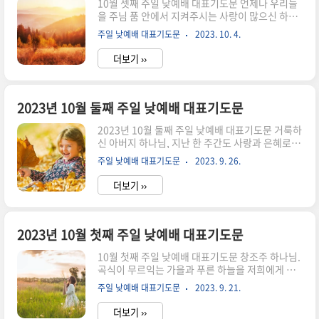
10월 셋째 주일 낮예배 대표기도문 언제나 우리들
니다. 세상 속에서 살면서 하나님의 세심한 손길을
을 주님 품 안에서 지켜주시는 사랑이 많으신 하나
경험하게 하시고, 모든 것이 합력하여 선을 이루어
님 아버지. 지난 한 주간도 저희들을 지켜 보호하여
가는 것을 보게 하시니 감사드립니다. 은혜를 경험
주일 낮예배 대표기도문
2023. 10. 4.
주시고, 이 시간 거룩한 예배의 자리로 불러주셔서
하면서도 때때로 하나님의 말씀에 온전히 순종하지
예배드리게 하시니 감사합니다. 사랑의 하나님 아
못했음을 회개합니다. 빛과..
더보기 ››
버지. 지난 한 주간도 믿음과 말씀과 기도의 생활이
흐트러지고, 때로는 믿음의 길과는 먼 생활을 해왔
던 저희들의 나약함과 어리석음을 고백하며 회개하
오니 용서하여 주시옵소서. 이 시간, 우리들의 마음
2023년 10월 둘째 주일 낮예배 대표기도문
에 은혜를 주셔서, 십자가에서 죽기까지 우리를 사
2023년 10월 둘째 주일 낮예배 대표기도문 거룩하
랑하신 주님의 사랑을 깨닫고, 우리의 마음이 새롭
신 아버지 하나님, 지난 한 주간도 사랑과 은혜로 우
게 변화되어 예배가 나의 삶의 우선순위가 되게 하
리를 보호하시고, 주일을 성별하여 예배의 자리로
여 주옵소서. 거룩하신 하나님 아버지. 오늘은 가을
주일 낮예배 대표기도문
2023. 9. 26.
불러주심을 감사드립니다. 한글날을 맞이하여 우
전도잔치가 있는 날입니다. 온 성도들이 열심을 내
리나라에 한글을 주신 하나님께 감사하며, 우리 말
어 그동안 가장 사랑하고 ..
더보기 ››
로 올려드리는 예배로 찬송과 존귀와 영광을 받아
주시고, 세상사에 오염된 우리의 심령이 성결하게
되는 영과 진리로 충만한 예배로 인도하여 주옵소
서. 하나님, 갑자기 추워진 날씨로 결실의 계절이
2023년 10월 첫째 주일 낮예배 대표기도문
다가옴을 깨닫게 됩니다. 하나님의 나라를 위해 눈
10월 첫째 주일 낮예배 대표기도문 창조주 하나님.
물로 뿌린 씨앗과 거두게 될 열매로 하나님을 기쁘
곡식이 무르익는 가을과 푸른 하늘을 저희에게 허
시게 해드릴 것이 무엇이 있는지를 생각해 보니 부
락하심에 감사드립니다. 올 한 해 밖으로는 전쟁과
끄럽고 죄송할 뿐입니다. 자신의 유익을 위해서는
주일 낮예배 대표기도문
2023. 9. 21.
전염병, 기후위기, 나라 안으로는 폭염, 폭우에 경
분주하였지만 주의 일에는 안일하게 지내온 우리의
제 위기까지 수많은 사건, 사고가 있었는데도 여전
죄를 용서하시고, 때를 얻든지 못 ..
더보기 ››