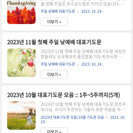
월 셋째 주일은 추수감사절로 지키고 있습니다. 올
익을 쫓는 우리의 어리석음을 주님, 용서하여 주시
해는 11월 20일입니다. 한 해 동안 주신 축복을 기
옵소서. 세상의 도전 앞에 한없이 무기력했던 우리
주일 낮예배 대표기도문
2023. 10. 24.
억하며 감사로 나아가는 날입니다. 추수감사절 기
연약한 믿음이 순종과 행함이 있는 믿음으로 변화
도문을 통해 하나님께 감사로 나아가는 성도님들이
되게 하시고, 나의 ..
더보기 ››
되시기를 축복합니다. 추수감사주일 대표기도문
은혜가 풍성하신 하나님, 감사합니다. 1년 동안 하
나님의 은혜로 우리를 지켜주시며 오늘 추수감사주
일을 구별하여 거룩히 지키게 하신 하나님 은혜에
2023년 11월 첫째 주일 낮예배 대표기도문
감사를 드립니다. 지금까지 지내온 것 주님의 은혜
2023년 11월 첫째 주일 낮예배 대표기도문 세상은
라고 찬송하는 저희가 되게 하시며, 부어주신 은혜
흔들려도 오곡백과의 풍성함을 거두게 하시며 아름
를 기억하며 감사의 고백으로 나아가는 예배 시간
다운 단풍으로 아픈 마음을 위로하시는 하나님. 거
이 되게 하여 주시옵소서. 이 시간 진실하게 하나님
주일 낮예배 대표기도문
2023. 10. 24.
룩한 주일 예배의 자리로 인도해 주시고 주님의 임
앞에 엎드릴 때에 하늘의 문을 열어주시고, 우리의
재를 경험하는 복된 예배의 자리로 초대해 주시니
예배를 기쁘게 받아주시옵소서...
더보기 ››
감사합니다. 풀은 마르고 꽃은 떨어지는 세상 속에
서 주님과 시선을 마주하기보다 잠시 있다 사라지
는 것들에게 마음을 빼앗긴 채 분주히 살았음을 고
백합니다. 주님의 긍휼하심으로 용서해 주시옵소
2023년 10월 대표기도문 모음 :: 1주~5주까지(5개)
서. 죄로 죽었던 우리를 살리시기 위해 십자가의 고
2023년 10월 첫째 주일 낮예배 대표기도문 창조주
난을 당하사 죽기까지 순종하셨으나, 저희들은 주
하나님. 곡식이 무르익는 가을과 푸른 하늘을 저희
님의 사랑과 은혜에 감사하지 못하고 배은망덕할
에게 허락하심에 감사드립니다. 올 한 해 밖으로는
때가 많았음을 회개합니다. 이 시간 은혜의 보좌 앞
2023년 대표기도문 모음/10월 기도문 모음
2023. 10.
전쟁과 전염병, 기후위기, 나라 안으로는 폭염, 폭
으로 더 가까이 나아가는 저희가 되게 하여 주시옵
19.
우에 경제 위기까지 수많은 사건, 사고가 있었는데
소서. 다음 세대를 위해 기도합니다. ..
도 여전히 때가 됨에 따라 풍성한 결실의 계절을 주
더보기 ››