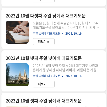
심에 감사합니다. 이삭이 흉년 중에 풍년을 경험하
여 100배의 결실을 맺은 것처럼, 저희들도 주님의
은혜 안에 거할 때 풍성한 축복을 누리게 하여 주시
2023년 10월 다섯째 주일 낮예배 대표기도문
옵소서. 흘러간 시간을 돌아볼 때 모든 것이 주님의
은혜였음을 고백합니다. 하나님의 은혜가 아니고
오늘은 10월 다섯째 주일입니다. 10월 마지막 주
서는 설명할 수 없는 많은 일들이 저희에게 일어났
대표기도문을 올려드립니다. 은혜의 시간 되세요.
고, 기적과 축복을 경험했음을 고백합니다. 언제나
2023년 10월 다섯째 주일 낮예배 대표기도문 거룩
주님의 돌보심을 경험하는 저희게 되게 하여 주시
주일 낮예배 대표기도문
2023. 10. 19.
하신 하나님, 절망의 시대에 생명과 소망을 부어주
옵소서. 곧 있을 가..
시고 진리로 저희를 다스려 주심에 감사드립니다.
더보기 ››
거룩한 주의 날, 주의 전으로 불러주시사 하나님과
교제케 하시고 생명의 말씀을 듣게 하시니 감사드
립니다. 지난 한 주간 하나님 앞에서 신실하지 못했
던 저희들을 회개하오니 주님 불쌍히 여겨주시옵소
2023년 10월 넷째 주일 낮예배 대표기도문
서. 타락한 심성을 따라 하나님 없이 살아내려 했던
2023년 10월 넷째 주일 낮예배 대표기도 사랑과
모든 교만과 악함을 용서하여 주시고, 다시금 예수
은혜가 풍성하신 하나님 아버지. 아름다운 가을 날
그리스도의 통치 아래 붙들리는 주의 백성들 되게
씨를 저희에게 허락하시고 맑은 공기를 마시며 추
하여 주시옵소서. 이 시간 성령으로 충만케 하옵시
주일 낮예배 대표기도문
2023. 10. 14.
수의 계절을 보내게 하시니 감사드립니다. 지난
고, 모든 존귀와 영광이 주님께 올려지는 예배가 되
2023년 한 해를 돌아보며 감사의 마음으로 주님 앞
게 하여 주시옵소서. ..
더보기 ››
에 나아가는 예배 시간이 되게 하여 주시옵소서. 우
리의 마음과 시선이 온전히 주님을 향하게 하시고,
주님의 이름만 높여드리는 우리 모두가 되게 하여
주시옵소서. 한 주간도 은혜 가운데 붙들어 주시고,
2023년 10월 셋째 주일 낮예배 대표기도문
위험과 사고, 질병으로부터 지켜주심에 감사드립