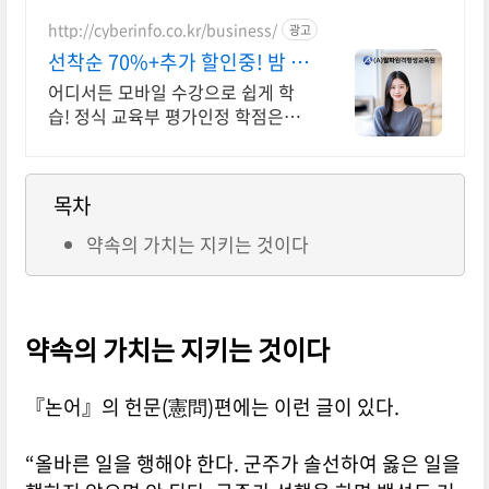
http://cyberinfo.co.kr/business/
광고
선착순 70%+추가 할인중! 밤 9
시까지 상담가능!
어디서든 모바일 수강으로 쉽게 학
습! 정식 교육부 평가인정 학점은행
제 원격교육기관
목차
약속의 가치는 지키는 것이다
약속의 가치는 지키는 것이다
『논어』의 헌문(憲問)편에는 이런 글이 있다.
“올바른 일을 행해야 한다. 군주가 솔선하여 옳은 일을