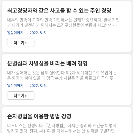
인생에 있어서 영원히 변치 않는 것은 있을 수 없으므로 이에 따라
순응하며 살아가야 하는지도 모른다. 부처님은 모든 존재는 영원하
최고경영자와 같은 사고를 할 수 있는 주인 경영
지 않으니 온갖 집착을 떨쳐 버리고 끊임없이 노력하여 해탈을 구하
내부의 만족이 고객의 만족 기업에서는 인재가 중요하다. 결국 기업
라는 뜻의 ‘제행무상’을 강조하였는데, 이는 곧 세상의 흐름에 따라
과 나라가 발전하기 위해서는 조직구성원들의 행동과 사고방식이
..
중요하다고 할 수 있다. 어느 조직에서든지 자기계발이 우선 순위가
일상이야기
2022. 8. 6.
되어야 하며, 단순히 시키는 일만 하는 것이 능사가 아니다. 여기에
는 몸만 움직이는 단순 노동 외에 아이디어와 서비스가 겸비되어야
더보기 ››
한다. 일반적으로 식당에서 아르바이트를 하는 이에게 단순히 접시
닦는 일만 시키면 물기가 있든 없든 닦기만 하는 것으로 할 일을 다
했다는 생각을 하게 된다. 그런데 이왕 닦을 바에야 물기가 없도록
깨끗하게 하는 것이 고객에게 좋겠다는 아이디어를 직접 실천한 한
분별심과 차별심을 버리는 배려 경영
여대생은 입사의 행운을 얻게 되었다. 그녀의 이런 행동들은 직장생
내가 싫어하는 것은 남도 싫어한다 제2차 세계대전으로 유럽이 온
활에서 계속되어 불과 5년만에 마케팅 이사까지 오르게 되었다.
통 화염에 싸여 있을 때 영국 수상 처칠은 짐을 싸들고 미국의 루즈
이..
벨트를 찾아갔다. 도버해협을 넘어와 폭탄을 퍼붓고 가는 독일군을
일상이야기
2022. 8. 6.
막기 위해 미국의 도움을 청하러 간 것이다. 처칠은 이 사실을 말하
며 루즈벨트에게 사정해봤지만 신통치 않았다. 호텔로 돌아온 처칠
더보기 ››
은 풍전등화 속에 놓인 영국의 운명을 걱정하며 목욕을 하고 있었
다. 그런데 동맹국 수상에게 마땅한 선물을 주지 못한 게 마음에 걸
린 루즈벨트가 불쑥 호텔로 찾아온 것이다. 물이 뚝뚝 떨어지는 알
몸으로 나온 처칠과 루즈벨트의 만남에서 두 정상은 서로의 마음을
손자병법을 이용한 병법 경영
읽을 수 있었다. 알몸인 처칠은 태연하게 “미합중국 대통령 각하, 영
비즈니스는 전쟁이다 『손자병법』에서는 승리의 조건을 이렇게
국의 수상인 저는 더 이상 숨길 게 없습니다.”라고 하였다. 그 ..
말하고 있다. 첫째, 싸워야 할 때와 싸워서는 안 될 때를 구별하면 승