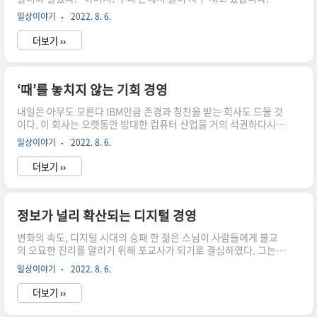
에 선비가 생전 처음으로 논에 가보니 논둑에 작은 구멍이 뚫려 있었
일상이야기
2022. 8. 6.
다. 선비는 흙으로 논둑 바깥쪽을 아무리 막아도 물이 계속 새어 나
오자 집에 와서 머슴에게 말했다. “여보게, 논둑에 구멍이 났는데 내
더보기 ››
가 아무리 흙으로 막아도 물이 계속 새어 나오니 일꾼 몇 명은 있어
야 할 것 같네” 하자, 그는 “우선 저와 함께 가보시지요” 라고 말했
다. 머슴이 물이 새는 것을 보더니 선비에게 “아까는 어떻게 구멍을
막았습니까?” 하고 묻자, “바깥에서 이렇게 막았지.” 라고 답했다.
‘때’를 놓치지 않는 기회 경영
이에 머슴이 흙 한 줌을 가지고 안쪽에서 막아버리자 물이 한 방울도
내일은 아무도 모른다 IBM만큼 존경과 칭찬을 받는 회사도 드물 것
새지 않았다. 머슴이 선비에게 말..
이다. 이 회사는 오랫동안 방대한 컴퓨터 산업을 거의 석권하다시피
하면서 종업원의 훈련과 복지에 아낌없는 돈을 쓰고 있으며, 연구
일상이야기
2022. 8. 6.
개발에 계속해서 엄청난 투자를 하는 것으로 유명하다. 이 회사가
많은 수익을 얻었고, 하는 일마다 모두 잘 되는 것으로 알려져 있으
더보기 ››
나 1990년대 들어서면서 3년 동안 180억 달러의 누적 적자가 쌓여
커다란 위기에 직면했었다. 그 이유는 과거에 이룬 성공의 환상에
젖어 있었다는 것과 때를 놓친 경영이 주원인이었다. 지나치게 관료
화된 IBM은 발빠르게 움직이는 경쟁사들과의 신제품 개발 경쟁에
정보가 널리 확산되는 디지털 경영
서 뒤쳐졌으며, 과거의 화려한 성공에 도취되어 안일하게 생각하는
변화의 속도, 디지털 시대의 승패 한 젊은 스님이 사람들에게 불교
타성이 조직 속에 깊숙이 스며들어 있었다. 이를 타개하기 ..
의 오묘한 진리를 알리기 위해 포교사가 되기로 결심하였다. 그는
수많은 선배 포교사들에게 가르침을 청했는데 그들은 한결같이 ‘제
일상이야기
2022. 8. 6.
행무상(諸行無常)’의 중요성을 일깨워 주는 것이었다. ‘제행무
상’이란 도대체 무슨 말인가? 어쩌면 우리들은 무상을 죽음과 같은
더보기 ››
것이라고 생각할지도 모른다. 그러나 불교적 의미로는 만나는 사람
과 사물은 시시각각 변한다는 말로 ‘무상’은 변화와 같은 것이다. 곧