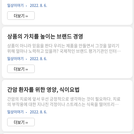
리한다. 둘째, 대군(大軍)과 소세(小勢)를 부리는 방법을 알면 승리
일상이야기
2022. 8. 6.
한다. 셋째, 윗사람과 아랫사람의 마음이 맞으면 승리한다. 넷째, 언
제나 미리 대비하고, 상대방이 방심할 때 공격하면 승리한다. 다섯
더보기 ››
째, 장군이 유능하고 주군이 간섭하지 않으면 승리한다. 기업을 경
영하는 최고경영자는 총성 없는 전쟁터에서 실전과 같은 전투를 계
속하고 있다고 할 수 있다. 기업의 생존이 경각에 있음을 절감하고
싸움을 하고 있는지도 모른다. 경쟁에 이긴 자는 모든 것을 취하고
상품의 가치를 높이는 브랜드 경영
반대로 진 자는 온갖 굴욕과 절망의 나락에 빠져들게 된다. 기업은
상품이 아니라 믿음을 판다 우리는 제품을 만들면서 그것을 알리기
승자의 자리를 차지하기 위해 온갖 수단과 방법을 가리지 않..
위해 얼마나 노력하고 있을까? 국제적인 브랜드 평가기관인 인터브
랜드 사의 2000년 조사에 따르면 세계 100대 브랜드에 한국 브랜
일상이야기
2022. 8. 6.
드로는 유일하게 삼성이 43위에 올라 있다. 이쯤 되면 세계적이라
고 할 만한 브랜드를 찾아보기 힘든 것이 우리의 현실이라고 할 수
더보기 ››
있다. 우리 나라 기업이 만든 제품 가운데 세계적인 인정과 신뢰를
받는 상표는 얼마나 되며, 그 가치는 어느 정도로 환산되는지 다시
금 생각하게 된다. 상품은 우수하고 실용적인데 고객인 소비자에게
알려지지 않아 제대로 인식되지 않고 있는 것은 실로 안타까운 일이
간암 환자를 위한 영양, 식이요법
다. 따라서 훌륭한 경영자는 고객의 만족을 최대치로 끌어올려 상품
간암의 치료에 앞서 우선 긍정적으로 생각하는 것이 필요하다. 치료
의 가치를 높이는 데 역점을 두어야 한다. 이는 상품의 가치와 ..
의 부작용에 대한 지나친 걱정이나 스트레스는 식욕을 떨어뜨리고
결국 영양이 부족한 상태에서 치료를 시작하게 마련이다. 사람의 몸
일상이야기
2022. 8. 6.
이 제 기능을 다하려면 건전한 식단이 필수적이다. 게다가 암을 앓
고 있는 사람에게는 더욱 필요하다. 건강한 식단과 함께 환자의 힘
더보기 ››
을 유지하고, 몸의 조직이 파괴되는 것으로부터 조직 재생을 도와주
고 감염에 대한 면역력을 키우는 데 도움을 준다. 또한 식사를 잘하