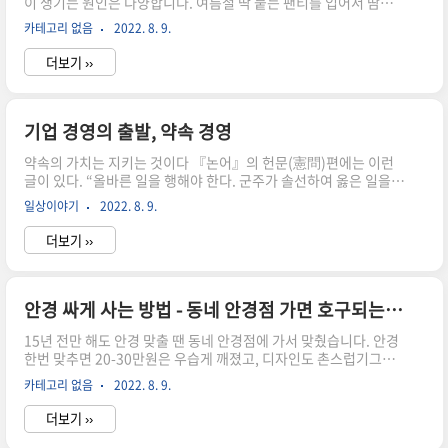
이 생기는 원인은 다양합니다. 여름철 딱 붙는 팬티를 입어서 땀이
차서 생기는 경우도 있고, 작업 환경이 더러운 곳에서 일하다가 엉
카테고리 없음
2022. 8. 9.
덩이나 생식기 쪽에 손이 닿았을 때 곰팡이균으로 인해 가려움증이
생기기도 하고, 또 발에 무좀이 있으면 무좀균이 옮아서 생기기도
더보기 ››
합니다. 이번 포스팅에서는 남자 사타구니 가려움증을 치료하는 방
법에 대해 알아보고자 합다. 첫번째, 칸디다 감염(곰팡이균)인지 습
진(피부염)인지 진단을 내려야 합니다. 남성 사타구니 가려움증은
칸디다 감염이 제일 흔하기 때문에 무좀연고와 같은 것을 주로 처방
기업 경영의 출발, 약속 경영
해줍니다. 약을 바르고 2-3일 이내에 호전되는 것이 보이지 않으면
약속의 가치는 지키는 것이다 『논어』의 헌문(憲問)편에는 이런
습진(피부염)을 의심해보셔야 합니다. 습진의 특징은 피부가 점점 ..
글이 있다. “올바른 일을 행해야 한다. 군주가 솔선하여 옳은 일을
행하지 않으면 안 된다. 군주가 선행을 하면 백성도 거기에 따르는
일상이야기
2022. 8. 9.
법이다. 군주는 바람, 백성은 풀과 같다. 덕의 바람이 불어오면 백성
은 풀처럼 기쁘게 흔들릴 것이다.” 최고경영자는 항상 기업과 구성
더보기 ››
원에 대한 비전을 약속하고, 그것을 지키기 위한 다짐을 하며 경영
해야 한다. 이러한 자세가 직원들에게 삶의 의욕과 생의 보람찬 설
계를 할 수 있게 하는 것이다. 약속을 지키기 위해서 너무 성급하게
서두르지 말아야 할 것이며 눈앞의 이익만 살피면 큰일을 이룰 수 없
안경 싸게 사는 방법 - 동네 안경점 가면 호구되는 이유
다. 많은 최고경영자들이 처음에는 마치 성인군자의 자세로 출발한
15년 전만 해도 안경 맞출 땐 동네 안경점에 가서 맞췄습니다. 안경
다. 조직과 기업 그리고 사회 전체를 위해 경영을 함으로써..
한번 맞추면 20-30만원은 우습게 깨졌고, 디자인도 촌스럽기그지
없었습니다. 그러나 10년 전부터 프랜차이즈 안경점이 챙겨나면서
카테고리 없음
2022. 8. 9.
저렴하면서도 괜찮은 품질의 멋스러운 디자인을 가진 안경을 맞출
수 있게 됐습니다. 첫번째, 가격에 비해 떨어지는 품질 한때 전국 소
더보기 ››
매 안경점에서 프랜차이즈 안경점을 망하게 하겠다고 했었습니다.