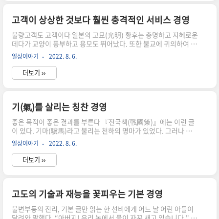
그러나 결국 망한건 동네 안경점이었습니다. 그 이유는 소비자들을
기만한 말도 안되는 안경의 가격 때문이었습니다. 동네 안경점에서
는 블루라이트 차단이 들어간 렌즈로 맞추면 30만원이 되는 안경이
고객이 상상한 것보다 훨씬 충격적인 서비스 경영
프랜차이즈 안경점에 가면 10만원이면 맞출 수 있었기 때문입니다.
불량고객도 고객이다 일본의 고묘(光明) 황후는 총명하고 지혜로운
배신감이 든 단골들은 결국 프랜차이즈로 떠났고 다시는 돌아오..
데다가 교양이 풍부하고 용모도 뛰어났다. 또한 불교에 귀의하여 수
많은 사찰과 시약원 등을 지어 가난하고 병든 자들을 구하기 위해 애
일상이야기
2022. 8. 6.
쓴 자비심 많은 여인이었다. 황후의 한 가지 결점은 자신의 힘을 과
신하고 자랑하는 것이었다. 어느 날 하늘에서 소리가 들려왔다. “고
더보기 ››
묘여, 자신이 한 일을 자랑하지 말라. 그 대신 목욕탕을 지어 사람들
이 몸을 씻을 수 있도록 해라. 그것이야말로 큰 공덕을 쌓는 것이
다.” 이 일이 있고 나서 황후는 사람이 많이 다니는 거리에 목욕탕을
지었다. 빈부귀천에 상관없이 누구나 와서 몸을 씻을 수 있었을 뿐
기(氣)를 살리는 칭찬 경영
만 아니라 황후는 고귀한 신분에도 친히 1천 명의 때를 씻어 주겠다
좋은 목적이 좋은 결과를 부른다 『전국책(戰國策)』에는 이런 글
는 서원을 하였다. 그리고 그 서원에 순종하여 매일 ..
이 있다. 기마(驥馬)라고 불리는 천하의 명마가 있었다. 그러나 세
월이 흐르자 주인은 이 말도 나이가 들어 힘이 떨어진 것을 알고는
일상이야기
2022. 8. 6.
하찮은 소금 수레 끄는 일을 하게 했다. 어느 날 이 말이 소금 수레를
끌고 산을 넘게 되었다. 말굽은 늘어지고 무릎은 자주 꺾였다. 꼬리
더보기 ››
에는 힘이 빠졌으며 온 몸에서는 땀이 비 오듯 했다. 게다가 소금이
녹아내려 땅을 적셨다. 그러다가 험한 산중턱에 이르렀을 때 수레의
앞바퀴조차 부서져 버렸다. 말은 땅에 힘없이 쓰러졌다. 이때 마침
백락(伯樂)이라는 사람이 지나가다가 이를 보았다. 그는 말에 대한
고도의 기술과 재능을 꽃피우는 기본 경영
안목이 깊은 사람이었으므로 한눈에 이 말이 명마였다는 것을 알 수
불변부동의 진리, 기본 글만 읽는 한 선비에게 어느 날 어린 아들이
있었다. 그는 한 때의 명마가 어떻게 이럴 수 ..
달려와 말했다. “아버지! 우리 논에서 물이 자꾸 새고 있습니다." 이