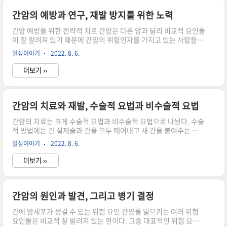
는 사람일수록 치료에 대한 부작용을 줄일 수 있고 많은 독한 약물을
복용하는 사람에게도 견딜 수 있는 체력을 제공하며, 치료 후에 빨
간암의 예방과 연구, 재발 방지를 위한 노력
리 회복할 수 있는 체력을 제공해준다. 실제로, 어떤 보고에 의하면
간암 예방을 위한 전략적 치료 간암은 다른 암과 달리 비교적 요인들
항암효과는 충분한 양의 열량과 단백질로 영양이 공급된 사람에게..
이 잘 알려져 있기 때문에 간암의 위험인자를 가지고 있는 사람들이
감시검사만 철저히 한다면 얼마든지 조기에 발견하여 완치시킬 수
일상이야기
2022. 8. 6.
있다. 더 나아가 만성 간질환을 더 이상 진행되지 않도록 전략을 세
워 치료한다면 최소한 간암 예방 또는 간암의 발생시기를 늦출 수 있
더보기 ››
다. 간암 예방은 목표에 따라 크게 1차와 2차 예방의 두 군으로 나눌
수 있다. 1차 예방은 여러 가지 원인에 의한 만성 간질환 환자에게
간암이 발생하지 않도록 예방하는 것을 목표로 하는 것이다. 2차 예
방은 성공적으로 1차 치료를 마친 간암 환자에게 재발을 예방하거
간암의 치료와 재발, 수술적 요법과 비수술적 요법
나 새로운 종양이 생기지 않도록 하는 것을 목표로 한다. 만성 간질
간암의 치료는 크게 수술적 요법과 비수술적 요법으로 나뉜다. 수술
환 환자를 위한 1차 예방 : 일반적으로 어떤 원인..
적 방법에는 간 절제술과 간을 모두 떼어내고 새 간을 붙여주는 간
이식이 있고, 비수술적 요법에는 경도관 동맥 화학색전술
일상이야기
2022. 8. 6.
(transcatheter chemoemboilzation, TACE), 경피적 에탄올 주
입요법(percutaneous ethanol injection, PEI), 고주파 열치료
더보기 ››
(radiofrequency ablation therapy), 그리고 전신 항암 화학요
법, 경피적 극초단파 응고요법(percutaneous microwave
coagulation therapy, PMCT), 온열요법 등이 있다. 간 절제술 :
간암을 치료하는 방법 가운데 가장 확실한 방법은 바로 수술을 통한
간암의 원인과 발견, 그리고 병기 결정
간암의 절제다. 일반적으로 정상 간의 75..
간에 암세포가 생길 수 있는 위험 요인 간암을 일으키는 여러 위험
요인들은 비교적 잘 알려져 있는 편이다. 그중 대표적인 위험 요인