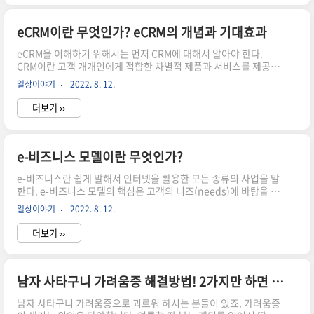
e-비즈니스의 특징인 실시간 반응(real time reaction), 실시간 가
격책정(real time pricing) 등을 CRM에 도입할 수 있는 장점이 있
다. 게다가 eCRM은 고객과 회사간의 물리적인 거리를 제거함으로
eCRM이란 무엇인가? eCRM의 개념과 기대효과
써 글로벌 관점에서 고객관리를 할 수 있다는 점도 매력적이다. 즉
eCRM을 이해하기 위해서는 먼저 CRM에 대해서 알아야 한다.
아프리카나 알래스..
CRM이란 고객 개개인에게 적합한 차별적 제품과 서비스를 제공함
으로써 고객과의 관계를 지속적으로 강화해 나가는 마케팅/경영혁
일상이야기
2022. 8. 12.
신 활동이라고 정의할 수 있다. CRM을 적용하고 있는 업종 CRM과
유사한 개념의 고객 대응활동이 이루어지고 있는 사례는 병원에서
더보기 ››
찾아볼 수 있다. 병원에서는 진료를 할 때 반드시 환자별 차트를 참
고한다. 특정 환자의 과거 병력은 어떤지, 과거에 어떤 치료를 받았
는지, 체질적인 특이점은 무엇인지 등의 정보를 바탕으로 그 환자의
특성에 적합한 처치나 약물을 처방하게 된다. 그러나, 병원의 진료
e-비즈니스 모델이란 무엇인가?
서비스는 진정한 의미의 CRM이라고 할 수 없다. 수동적인 입장에
e-비즈니스란 쉽게 말해서 인터넷을 활용한 모든 종류의 사업을 말
서 고객에게 대응하기 때문이다. 최근 병원들도 경쟁이 격화되면서
한다. e-비즈니스 모델의 핵심은 고객의 니즈(needs)에 바탕을 두
..
고, 어떤 제품과 서비스를 제공하여 고객을 만족시킬 것인가
일상이야기
2022. 8. 12.
(what), 또 그 제품이나 서비스는 어떻게 제공할 것인가(how)라고
할 수 있다. 한마디로 고객에게 무엇을, 어떻게 줄 것 인가로 요약할
더보기 ››
수 있다. e-비즈니스 모델의 유형 비즈니스 모델의 변화과정은 생물
의 진화과정과 흡사하다. 공룡이 죽고 조류가 번성하다가 포유류가
지상을 지배한 것처럼, 시장에서도 사라지는 산업과 떠오르는 산업
이 있다. 이러한 현상은 off-line(오프라인) 사업에서나 e-비즈니스
남자 사타구니 가려움증 해결방법! 2가지만 하면 됩니다.
에서나 마찬가지이다. 하지만 비즈니스 모델의 변화속도와 다양성
남자 사타구니 가려움증으로 괴로워 하시는 분들이 있죠. 가려움증
측면에서 e-비즈니스 영역이 훨씬 빠르고 다양하다..