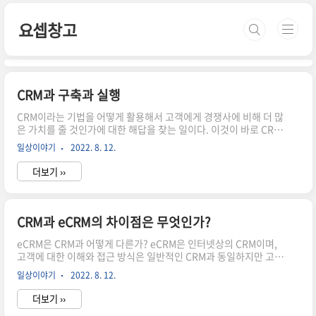
본문 바로가기
요셉창고
CRM과 구축과 실행
CRM이라는 기법을 어떻게 활용해서 고객에게 경쟁사에 비해 더 많
은 가치를 줄 것인가에 대한 해답을 찾는 일이다. 이것이 바로 CRM
전략이다. 이를 실행하는 프로세스는 크게 전략수립, 시스템 구축,
일상이야기
2022. 8. 12.
실행으로 요약될 수 있다. CRM 전략 수립 -환경분석: CRM전략의
첫 단계는 환경 분석이다. CRM이 회사만의 외침이 아니라 진정 고
더보기 ››
객으로부터 환영받는 것이 되기 위해서는 CRM 전략이 고객과 환경
에 바탕을 두어야 한다. 환경은 외부환경과 내부환경이 있는데, 외
부환경으로는 고객과 경쟁사 그리고 거시적 환경이 있으며 내부환
경으로는 자사의 현재 상황이 이에 해당한다. -고객분석: 현재 고객
CRM과 eCRM의 차이점은 무엇인가?
을 대상으로 누가 알짜 고객이고 쭉정이 고객인지를 파악하여야 하
며, 알짜고객은 어떤 특성을 가지고 있는지 그리고 알짜 고객..
eCRM은 CRM과 어떻게 다른가? eCRM은 인터넷상의 CRM이며,
고객에 대한 이해와 접근 방식은 일반적인 CRM과 동일하지만 고객
정보의 획득과 커뮤니케이션 방법에 있어서 차이가 있다. CRM과
일상이야기
2022. 8. 12.
eCRM eCRM은 e-비즈니스 환경 속에서 전개되는 CRM을 의미한
다. 따라서, 기존의 오프라인 CRM과는 달리 인터넷을 통해 고객 데
더보기 ››
이터를 수집하고, 고객과 커뮤니케이션 할 수 있는 특징이 있다. 또,